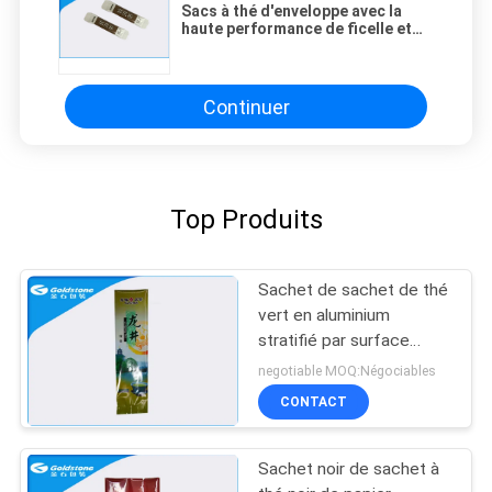
Sacs à thé d'enveloppe avec la
haute performance de ficelle et
d'étiquettes
Continuer
Top Produits
Sachet de sachet de thé
vert en aluminium
stratifié par surface
brillante rectangulaire
negotiable MOQ:Négociables
CONTACT
Sachet noir de sachet à