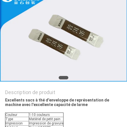
NOUVELLES
DEMANDEZ
UN
DEVIS
PLAN
DU
SITE
Description de produit
POLITIQUE
Excellents sacs à thé d'enveloppe de représentation de
machine avec l'excellente capacité de larme
DE
Couleur
1-10 couleurs
CONFIDENTIALITÉ
Type
Matériel de petit pain
Impression
Impression de gravure