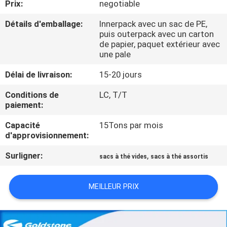
Prix:
negotiable
NOUS
Détails d'emballage:
Innerpack avec un sac de PE,
puis outerpack avec un carton
VISITE
de papier, paquet extérieur avec
une pale
DE
L'USINE
Délai de livraison:
15-20 jours
Conditions de
LC, T/T
paiement:
CONTRÔLE
DE
Capacité
15Tons par mois
d'approvisionnement:
LA
Surligner:
,
QUALITÉ
sacs à thé vides
sacs à thé assortis
MEILLEUR PRIX
NOUS
CONTACTER