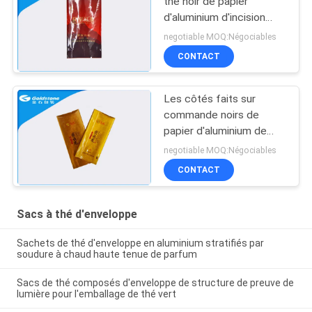
thé noir de papier
d'aluminium d'incision
facile à déchirer 3 ou 6
negotiable MOQ:Négociables
grammes
CONTACT
Les côtés faits sur
commande noirs de
papier d'aluminium de
sachet trois côtés
negotiable MOQ:Négociables
scellent la surface mate
CONTACT
et brillante
Sacs à thé d'enveloppe
Sachets de thé d'enveloppe en aluminium stratifiés par
soudure à chaud haute tenue de parfum
Sacs de thé composés d'enveloppe de structure de preuve de
lumière pour l'emballage de thé vert