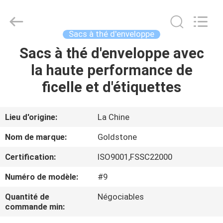
d'aluminium
de
soudure
à
chaud
Sacs à thé d'enveloppe
Supplier.
Copyright
©
Sacs à thé d'enveloppe avec
À
2017
-
la haute performance de
LA
2025
Goldstone
Packaging
ficelle et d'étiquettes
MAISON
Jiaxing
Co.,Ltd.
All
Rights
Reserved.
PRODUITS
Lieu d'origine:
La Chine
Nom de marque:
Goldstone
VIDÉOS
Certification:
ISO9001,FSSC22000
Numéro de modèle:
#9
À
PROPOS
Quantité de
Négociables
commande min:
DE