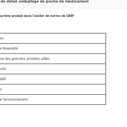
de détail
emballage de poche de médicament
,
achine produit dans l'atelier de norme de GMP
urs
de Rewind/In
ur des granules, poudres, pâtes
evée
 GMP
is
te l'environnement