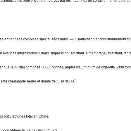
 machines, et ils peuvent être employés par les machines de conditionnement à gran
es entreprises chinoises spécialisées dans R&D, fabrication et conditionnement s
avancés internationaux dans l'impression, soufflant la membrane, stratifiant, fente
ie annuelle du film composé 10000 tonnes, papier d'aluminium de cigarette 5000 to
uste une commande heure et demie de CHANGHAÏ.
s ont 5factories total en Chine.
 pour obtenir la pleins citation/prix ?