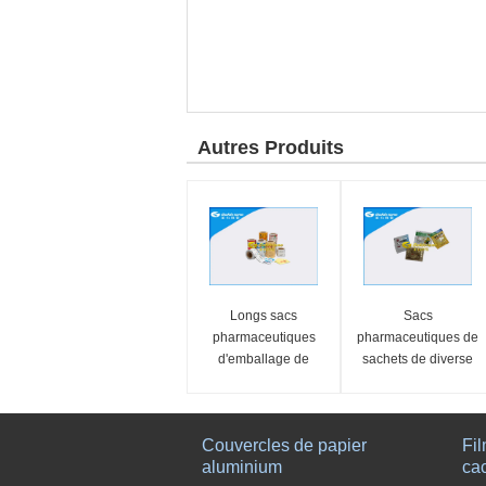
Autres Produits
Longs sacs
Sacs
pharmaceutiques
pharmaceutiques de
d'emballage de
sachets de diverse
sachet en papier de
structure petits,
durée de
emballage médical
conservation avec
flexible
Couvercles de papier
Fi
l'excellente capacité
aluminium
ca
de larme