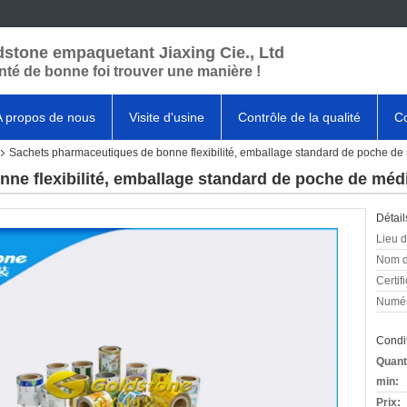
stone empaquetant Jiaxing Cie., Ltd
nté de bonne foi trouver une manière !
A propos de nous
Visite d'usine
Contrôle de la qualité
Co
Sachets pharmaceutiques de bonne flexibilité, emballage standard de poche 
ne flexibilité, emballage standard de poche de m
Détail
Lieu d
Nom d
Certifi
Numér
Condit
Quant
min:
Prix: