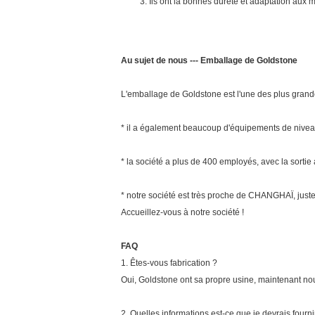
Ils ont la bonnes dureté et adaptation aux
Au sujet de nous --- Emballage de Goldstone
L'emballage de Goldstone est l'une des plus grand
* il a également beaucoup d'équipements de niveau 
* la société a plus de 400 employés, avec la sort
* notre société est très proche de CHANGHAÏ, j
Accueillez-vous à notre société !
FAQ
1. Êtes-vous fabrication ?
Oui, Goldstone ont sa propre usine, maintenant nou
2. Quelles informations est-ce que je devrais fournir