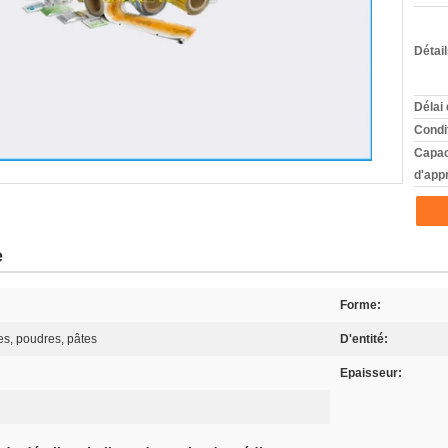
Détai
Délai 
Condi
Capac
d'app
e
Forme:
s, poudres, pâtes
D'entité:
Epaisseur: