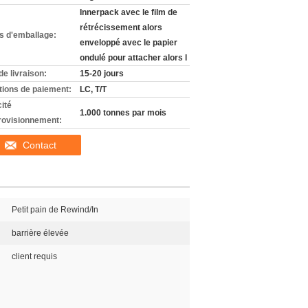
Innerpack avec le film de
rétrécissement alors
ls d'emballage:
enveloppé avec le papier
ondulé pour attacher alors l
de livraison:
15-20 jours
tions de paiement:
LC, T/T
ité
1.000 tonnes par mois
rovisionnement:
Contact
Petit pain de Rewind/In
barrière élevée
client requis