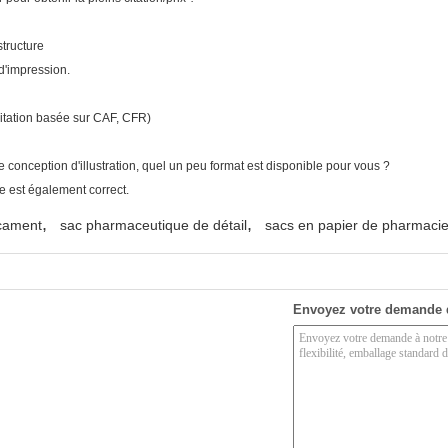
structure
 d'impression.
 citation basée sur CAF, CFR)
conception d'illustration, quel un peu format est disponible pour vous ?
ble est également correct.
,
,
cament
sac pharmaceutique de détail
sacs en papier de pharmaci
Envoyez votre demande 