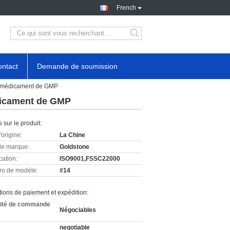
French
ntact
Demande de soumission
de médicament de GMP
édicament de GMP
s sur le produit:
'origine:
La Chine
e marque:
Goldstone
cation:
ISO9001,FSSC22000
o de modèle:
#14
ions de paiement et expédition:
ité de commande
Négociables
negotiable