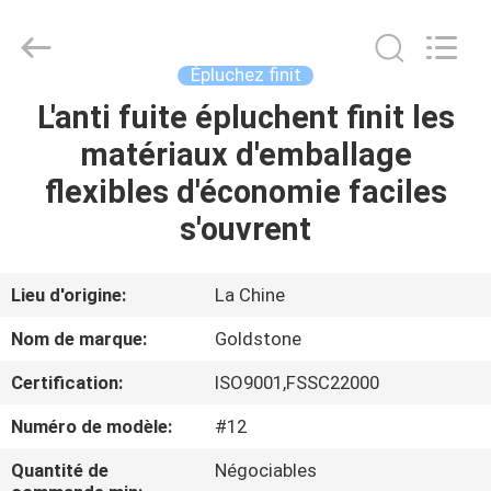
-
2026
Goldstone
Packaging
Jiaxing
Épluchez finit
Co.,Ltd.
All
Rights
L'anti fuite épluchent finit les
À
Reserved.
matériaux d'emballage
LA
flexibles d'économie faciles
MAISON
s'ouvrent
PRODUITS
Lieu d'origine:
La Chine
VIDÉOS
Nom de marque:
Goldstone
Certification:
ISO9001,FSSC22000
À
Numéro de modèle:
#12
PROPOS
DE
Quantité de
Négociables