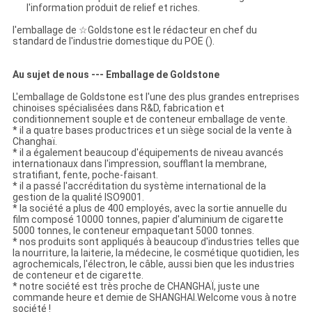
l'information produit de relief et riches.
l'emballage de ☆Goldstone est le rédacteur en chef du
standard de l'industrie domestique du POE (
).
Au sujet de nous --- Emballage de Goldstone
L'emballage de Goldstone est l'une des plus grandes entreprises
chinoises spécialisées dans R&D, fabrication et
conditionnement souple et de conteneur emballage de vente.
* il a quatre bases productrices et un siège social de la vente à
Changhaï.
* il a également beaucoup d'équipements de niveau avancés
internationaux dans l'impression, soufflant la membrane,
stratifiant, fente, poche-faisant.
* il a passé l'accréditation du système international de la
gestion de la qualité ISO9001.
* la société a plus de 400 employés, avec la sortie annuelle du
film composé 10000 tonnes, papier d'aluminium de cigarette
5000 tonnes, le conteneur empaquetant 5000 tonnes.
* nos produits sont appliqués à beaucoup d'industries telles que
la nourriture, la laiterie, la médecine, le cosmétique quotidien, les
agrochemicals, l'électron, le câble, aussi bien que les industries
de conteneur et de cigarette.
* notre société est très proche de CHANGHAÏ, juste une
commande heure et demie de SHANGHAI.Welcome vous à notre
société !