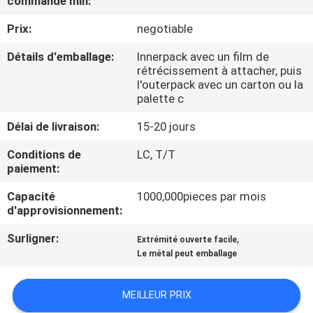
commande min:
NOUS
Prix:
negotiable
VISITE
Détails d'emballage:
Innerpack avec un film de
rétrécissement à attacher, puis
DE
l'outerpack avec un carton ou la
palette c
L'USINE
Délai de livraison:
15-20 jours
CONTRÔLE
Conditions de
LC, T/T
paiement:
DE
LA
Capacité
1000,000pieces par mois
d'approvisionnement:
QUALITÉ
Surligner:
,
Extrémité ouverte facile
Le métal peut emballage
NOUS
CONTACTER
MEILLEUR PRIX