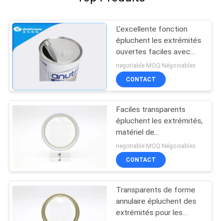
L'excellente fonction
épluchent les extrémités
ouvertes faciles avec
des couvercles de boîte
negotiable MOQ:Négociables
en fer blanc pour les
CONTACT
marchandises sèches
Faciles transparents
épluchent les extrémités,
matériel de
conditionnement souple
negotiable MOQ:Négociables
pour les marchandises
CONTACT
sèches
Transparents de forme
annulaire épluchent des
extrémités pour les