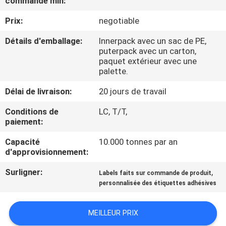
commande min:
NOUS
Prix:
negotiable
VISITE
Détails d'emballage:
Innerpack avec un sac de PE,
puterpack avec un carton,
DE
paquet extérieur avec une
palette.
L'USINE
Délai de livraison:
20 jours de travail
CONTRÔLE
Conditions de
LC, T/T,
paiement:
DE
LA
Capacité
10.000 tonnes par an
d'approvisionnement:
QUALITÉ
Surligner:
,
Labels faits sur commande de produit
personnalisée des étiquettes adhésives
NOUS
CONTACTER
MEILLEUR PRIX