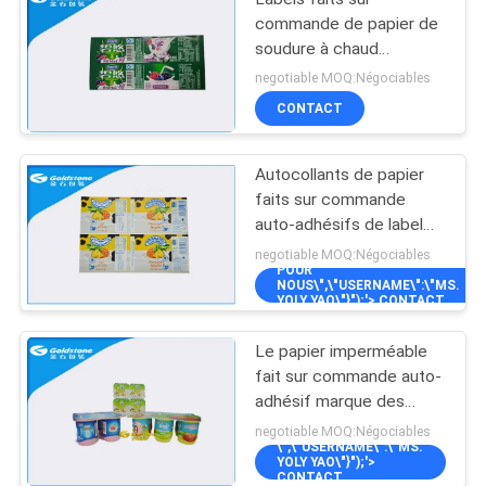
commande de papier de
soudure à chaud
imperméable, label en
negotiable MOQ:Négociables
plastique de yaourt pour
CONTACT
des laitages
Autocollants de papier
faits sur commande
auto-adhésifs de label
pour l'emballage
negotiable MOQ:Négociables
POUR
alimentaire, surface de
NOUS\",\"USERNAME\":\"MS.
Glosy
YOLY YAO\"}");'> CONTACT
Le papier imperméable
fait sur commande auto-
adhésif marque des
autocollants pour des
negotiable MOQ:Négociables
\",\"USERNAME\":\"MS.
tasses de plastique de
YOLY YAO\"}");'>
picoseconde
CONTACT