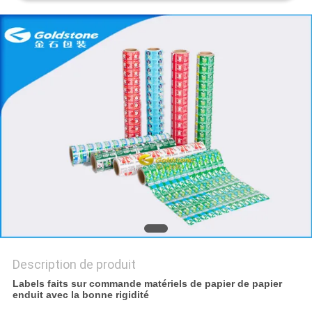
NOUVELLES
DEMANDEZ
UN
DEVIS
PLAN
DU
SITE
POLITIQUE
Description de produit
DE
Labels faits sur commande matériels de papier de papier
CONFIDENTIALITÉ
enduit avec la bonne rigidité