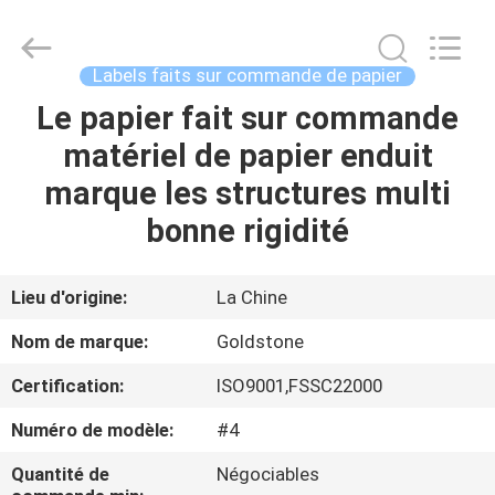
d'aluminium
de
soudure
à
chaud
Labels faits sur commande de papier
Fournisseur.
Copyright
©
Le papier fait sur commande
À
2017
-
matériel de papier enduit
LA
2025
Goldstone
Packaging
marque les structures multi
MAISON
Jiaxing
Co.,Ltd.
All
bonne rigidité
Rights
Reserved.
PRODUITS
Lieu d'origine:
La Chine
VIDÉOS
Nom de marque:
Goldstone
Certification:
ISO9001,FSSC22000
À
Numéro de modèle:
#4
PROPOS
DE
Quantité de
Négociables