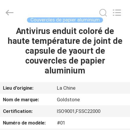
d'aluminium
de
soudure
à
chaud
Couvercles de papier aluminium
Fournisseur.
Copyright
©
Antivirus enduit coloré de
À
2017
-
haute température de joint de
LA
2025
heatsealfoillids.com.
All
capsule de yaourt de
MAISON
Rights
Reserved.
couvercles de papier
PRODUITS
aluminium
VIDÉOS
Lieu d'origine:
La Chine
Nom de marque:
Goldstone
À
Certification:
ISO9001,FSSC22000
PROPOS
Numéro de modèle:
#01
DE