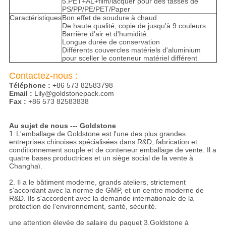
5.PET+AL+film/lacquer pour des tasses de
PS/PP/PE/PET/Paper
Caractéristiques
Bon effet de soudure à chaud
De haute qualité, copie de jusqu'à 9 couleurs
Barrière d'air et d'humidité.
Longue durée de conservation
Différents couvercles matériels d'aluminium
pour sceller le conteneur matériel différent
Contactez-nous :
Téléphone :
+86 573 82583798
Email :
Lily@goldstonepack.com
Fax :
+86 573 82583838
Au sujet de nous --- Goldstone
1.
L'emballage de Goldstone est l'une des plus grandes
entreprises chinoises spécialisées dans R&D, fabrication et
conditionnement souple et de conteneur emballage de vente. Il a
quatre bases productrices et un siège social de la vente à
Changhaï.
2. Il a le bâtiment moderne, grands ateliers, strictement
s'accordant avec la norme de GMP, et un centre moderne de
R&D. Ils s'accordent avec la demande internationale de la
protection de l'environnement, santé, sécurité.
une attention élevée de salaire du paquet
3.Goldstone
à