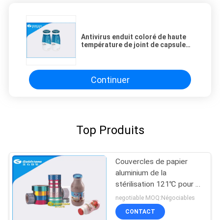
Antivirus enduit coloré de haute
température de joint de capsule
de yaourt de couvercles de papier
aluminium
Continuer
Top Produits
Couvercles de papier
aluminium de la
stérilisation 121℃ pour la
bouteille en plastique
negotiable MOQ:Négociables
avec la largeur différente
CONTACT