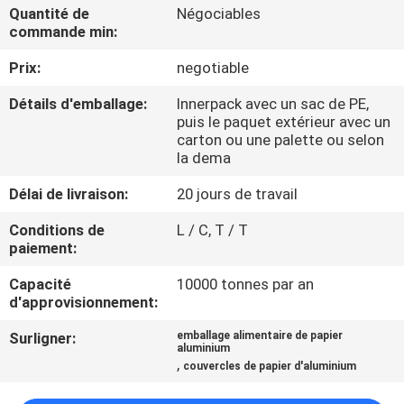
NOUS
Quantité de
Négociables
commande min:
Prix:
negotiable
VISITE
DE
Détails d'emballage:
Innerpack avec un sac de PE,
puis le paquet extérieur avec un
L'USINE
carton ou une palette ou selon
la dema
CONTRÔLE
Délai de livraison:
20 jours de travail
DE
Conditions de
L / C, T / T
paiement:
LA
QUALITÉ
Capacité
10000 tonnes par an
d'approvisionnement:
NOUS
Surligner:
emballage alimentaire de papier
aluminium
,
CONTACTER
couvercles de papier d'aluminium