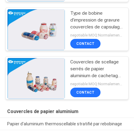
Type de bobine
d'impression de gravure
couvercles de capsulage
en aluminium d'aluminium
negotiable MOQ:Normalement 500 KILOGRAMMES
de soudure à chaud pour
CONTACT
des bouteilles de HDPE
Couvercles de scellage
serrés de papier
aluminium de cachetage
de Rollstock pour toutes
negotiable MOQ:Normalement 500 KILOGRAMMES
les bouteilles en
CONTACT
plastique
Couvercles de papier aluminium
Papier d'aluminium thermoscellable stratifié par rebobinage