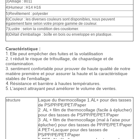
3)Alliage : 8011
4)Humeur : H14 H16
5)Revêtement : polyester
6)Couleur : les diverses couleurs sont disponibles, nous peuvent
également faire selon votre propre gamme de couleur.
7)Lustre : selon la condition des coustomer.
8)Détail d'emballage : boîte en bois ou enveloppe en plastique.
Caractéristique :
1.
Elle peut empêcher des fuites et la volatilisation
2. t réduit le risque de trifouillage, de chapardage et de
contamination.
3. sentiment confortable pour prouver de haute qualité de notre
matière première et pour assurer la haute et la caractéristique
stables de l'emballage.
4.
Résistance et barrière à hautes températures.
5.
L'aspect attrayant peut améliorer le volume de ventes.
Laque du thermocollage 1.AL+ pour des tasses
structure
de PS/PP/PE/PET/Paper
2 .AL + film de thermocollage (facile à éplucher)
pour des tasses de PS/PP/PE/PET/Paper
3 .AL + film de thermocollage (mal à l'aise pour
éplucher) pour des tasses de PP/PE/PET/Paper
4.PET+Lacquer pour des tasses de
PS/PP/PE/PET/Paper