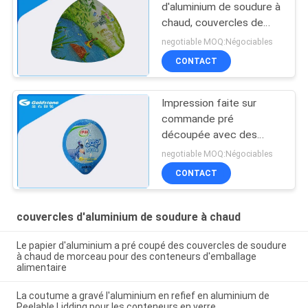
d'aluminium de soudure à
chaud, couvercles de
papier aluminium avec la
negotiable MOQ:Négociables
résistance élevée de
CONTACT
piqûre
Impression faite sur
commande pré
découpée avec des
matrices de gravure de
negotiable MOQ:Négociables
relief par ver de
CONTACT
couvercles d'aluminium
de soudure à chaud
couvercles d'aluminium de soudure à chaud
Le papier d'aluminium a pré coupé des couvercles de soudure
à chaud de morceau pour des conteneurs d'emballage
alimentaire
La coutume a gravé l'aluminium en refief en aluminium de
Peelable Lidding pour les conteneurs en verre