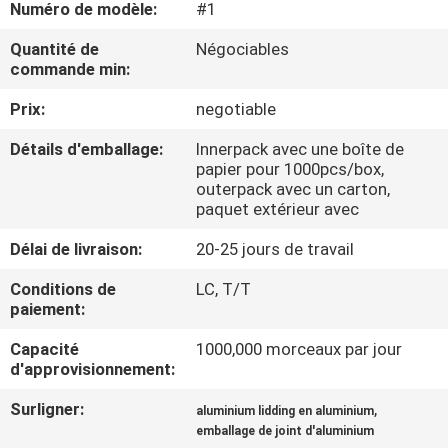
Numéro de modèle:
#1
NOUS
Quantité de
Négociables
commande min:
VISITE
Prix:
negotiable
DE
L'USINE
Détails d'emballage:
Innerpack avec une boîte de
papier pour 1000pcs/box,
outerpack avec un carton,
CONTRÔLE
paquet extérieur avec
DE
Délai de livraison:
20-25 jours de travail
LA
Conditions de
LC, T/T
paiement:
QUALITÉ
Capacité
1000,000 morceaux par jour
d'approvisionnement:
NOUS
CONTACTER
Surligner:
,
aluminium lidding en aluminium
emballage de joint d'aluminium