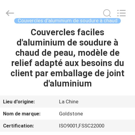
d'aluminium
de
soudure
à
chaud
Couvercles d'aluminium de soudure à chaud
Supplier.
Copyright
©
Couvercles faciles
À
2017
-
d'aluminium de soudure à
LA
2025
Goldstone
Packaging
chaud de peau, modèle de
MAISON
Jiaxing
Co.,Ltd.
All
relief adapté aux besoins du
Rights
Reserved.
PRODUITS
client par emballage de joint
d'aluminium
VIDÉOS
Lieu d'origine:
La Chine
À
Nom de marque:
Goldstone
PROPOS
Certification:
ISO9001,FSSC22000
DE