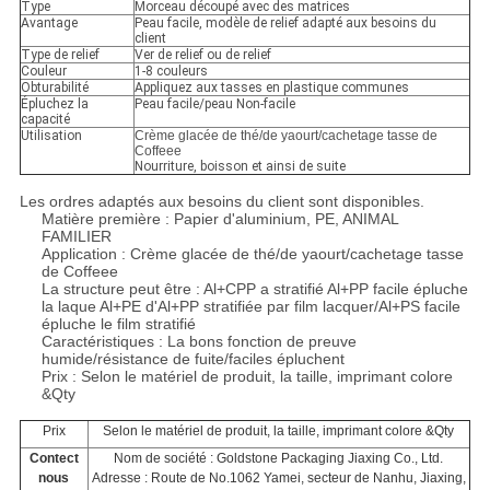
Type
Morceau découpé avec des matrices
Avantage
Peau facile, modèle de relief adapté aux besoins du
client
Type de relief
Ver de relief ou de relief
Couleur
1-8 couleurs
Obturabilité
Appliquez aux tasses en plastique communes
Épluchez la
Peau facile/peau Non-facile
capacité
Utilisation
Crème glacée de thé/de yaourt/cachetage tasse de
Coffeee
Nourriture, boisson et ainsi de suite
Les ordres adaptés aux besoins du client sont disponibles.
Matière première : Papier d'aluminium, PE, ANIMAL
FAMILIER
Application : Crème glacée de thé/de yaourt/cachetage tasse
de Coffeee
La structure peut être : Al+CPP a stratifié Al+PP facile épluche
la laque Al+PE d'Al+PP stratifiée par film lacquer/Al+PS facile
épluche le film stratifié
Caractéristiques : La bons fonction de preuve
humide/résistance de fuite/faciles épluchent
Prix : Selon le matériel de produit, la taille, imprimant colore
&Qty
Prix
Selon le matériel de produit, la taille, imprimant colore &Qty
Contect
Nom de société : Goldstone Packaging Jiaxing Co., Ltd.
nous
Adresse : Route de No.1062 Yamei, secteur de Nanhu, Jiaxing,