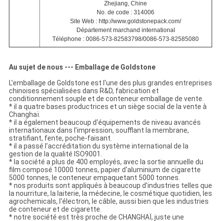
Zhejiang, Chine
No. de code : 314006
Site Web : http://www.goldstonepack.com/
Département marchand international
Téléphone : 0086-573-82583798/0086-573-82585080
Au sujet de nous --- Emballage de Goldstone
L'emballage de Goldstone est l'une des plus grandes entreprises
chinoises spécialisées dans R&D, fabrication et
conditionnement souple et de conteneur emballage de vente.
* il a quatre bases productrices et un siège social de la vente à
Changhaï.
* il a également beaucoup d'équipements de niveau avancés
internationaux dans l'impression, soufflant la membrane,
stratifiant, fente, poche-faisant.
* il a passé l'accréditation du système international de la
gestion de la qualité ISO9001.
* la société a plus de 400 employés, avec la sortie annuelle du
film composé 10000 tonnes, papier d'aluminium de cigarette
5000 tonnes, le conteneur empaquetant 5000 tonnes.
* nos produits sont appliqués à beaucoup d'industries telles que
la nourriture, la laiterie, la médecine, le cosmétique quotidien, les
agrochemicals, l'électron, le câble, aussi bien que les industries
de conteneur et de cigarette.
* notre société est très proche de CHANGHAÏ, juste une