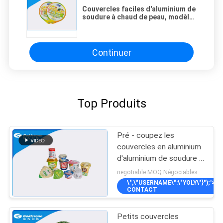
Couvercles faciles d'aluminium de
soudure à chaud de peau, modèle
de relief adapté aux besoins du
client par emballage de joint
d'aluminium
Continuer
Top Produits
Pré - coupez les
couvercles en aluminium
d'aluminium de soudure à
chaud pour l'emballage
negotiable MOQ:Négociables
de récipient en plastique
\",\"USERNAME\":\"YOLY\"}");'>
CONTACT
Petits couvercles