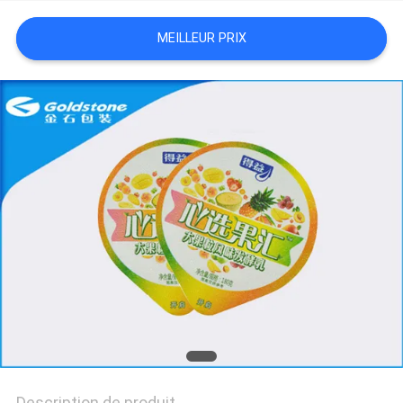
NOUVELLES
MEILLEUR PRIX
DEMANDEZ
UN
DEVIS
PLAN
DU
SITE
POLITIQUE
DE
CONFIDENTIALITÉ
Description de produit