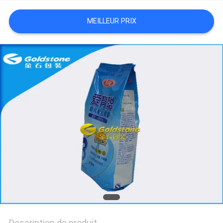
NOUVELLES
MEILLEUR PRIX
DEMANDEZ
UN
DEVIS
PLAN
DU
SITE
POLITIQUE
DE
CONFIDENTIALITÉ
Description de produit