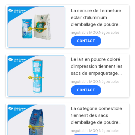
La serrure de fermeture
éclair d'aluminium
d'emballage de poudre
de protéine de
negotiable MOQ:Négociables
lactalbumine/café met
CONTACT
en sac le joint inférieur
moyen
Le lait en poudre coloré
d'impression tiennent les
sacs de empaquetage,
sachets d'emballage de
negotiable MOQ:Négociables
lait en poudre
CONTACT
La catégorie comestible
tiennent des sacs
d'emballage de poudre
pour le joint de quadruple
negotiable MOQ:Négociables