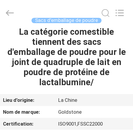
-
2026
Goldstone
Packaging
Jiaxing
Sacs d'emballage de poudre
Co.,Ltd.
All
Rights
La catégorie comestible
À
Reserved.
tiennent des sacs
LA
d'emballage de poudre pour le
MAISON
joint de quadruple de lait en
PRODUITS
poudre de protéine de
lactalbumine/
VIDÉOS
Lieu d'origine:
La Chine
À
Nom de marque:
Goldstone
PROPOS
Certification:
ISO9001,FSSC22000
DE