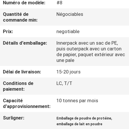
Numéro de modèle:
#8
NOUS
Quantité de
Négociables
commande min:
VISITE
Prix:
negotiable
DE
L'USINE
Détails d'emballage:
Innerpack avec un sac de PE,
puis outerpack avec un carton
de papier, paquet extérieur avec
CONTRÔLE
une pale
DE
Délai de livraison:
15-20 jours
LA
Conditions de
LC, T/T
paiement:
QUALITÉ
Capacité
10 tonnes par mois
d'approvisionnement:
NOUS
CONTACTER
Surligner:
,
Emballage de poudre de protéine
emballage de lait en poudre